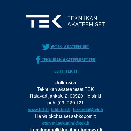
@TEK_AKATEEMISET
TEKNIIKAN.AKATEEMISET.TEK
LEHTI.TEK.FI
Julkaisija
Tekniikan akateemiset TEK
Ratavartijankatu 2, 00520 Helsinki
puh. (09) 229 121
,
,
www.tek.fi
lehti.tek.fi
tek-lehti@tek.fi
Henkilökohtaiset sähköpostit:
etunimi.sukunimi@tek.fi
Toimituspäällikkö, ilmoitusmyynti