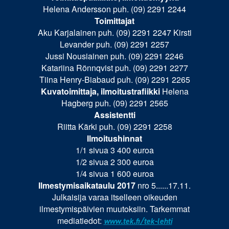
Helena Andersson puh. (09) 2291 2244
Toimittajat
Aku Karjalainen puh. (09) 2291 2247 Kirsti
Levander puh. (09) 2291 2257
Jussi Nousiainen puh. (09) 2291 2246
Katariina Rönnqvist puh. (09) 2291 2277
Tiina Henry-Biabaud puh. (09) 2291 2265
Kuvatoimittaja, ilmoitustrafiikki
Helena
Hagberg puh. (09) 2291 2565
Assistentti
Riitta Kärki puh. (09) 2291 2258
Ilmoitushinnat
1/1 sivua 3 400 euroa
1/2 sivua 2 300 euroa
1/4 sivua 1 600 euroa
Ilmestymisaikataulu 2017
nro 5......17.11.
Julkaisija varaa itselleen oikeuden
ilmestymis­päivien muutoksiin. Tarkemmat
mediatiedot:
www.tek.fi/tek-lehti