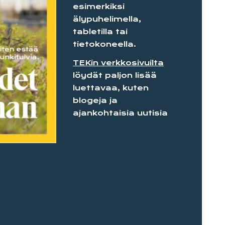
esimerkiksi
älypuhelimella,
tabletilla tai
tietokoneella.
TEKin verkko­sivuilta
löydät paljon lisää
luettavaa, kuten
blogeja ja
ajankohtaisia uutisia