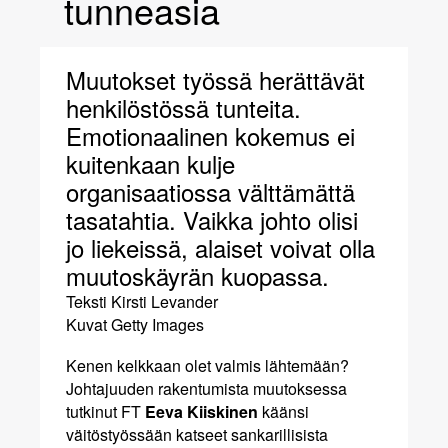
tunneasia
Muutokset työssä herättävät
henkilöstössä tunteita.
Emotionaalinen kokemus ei
kuitenkaan kulje
organisaatiossa välttämättä
tasatahtia. Vaikka johto olisi
jo liekeissä, alaiset voivat olla
muutoskäyrän kuopassa.
Teksti
Kirsti Levander
Kuvat
Getty Images
Kenen kelkkaan olet valmis lähtemään?
Johtajuuden rakentumista muutoksessa
tutkinut FT
Eeva Kiiskinen
käänsi
väitöstyössään katseet sankarillisista